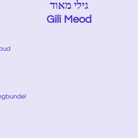
גילי מאוד
Gili Meod
houd
ngbundel