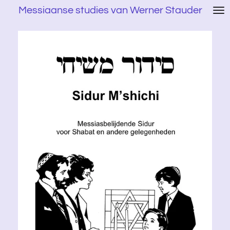
Messiaanse studies van Werner Stauder
Ga
direct
naar
de
hoofdinhoud